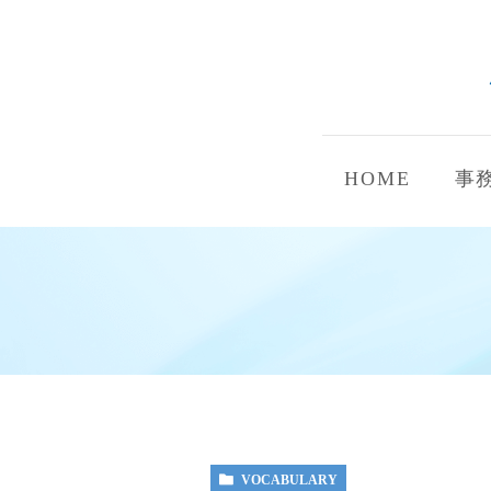
HOME
事
VOCABULARY