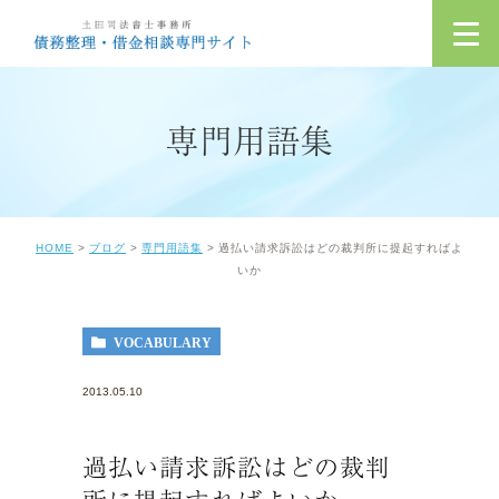
専門用語集
HOME
ブログ
専門用語集
過払い請求訴訟はどの裁判所に提起すればよ
いか
VOCABULARY
2013.05.10
過払い請求訴訟はどの裁判