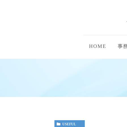
HOME
事
USEFUL