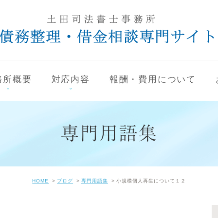
務所概要
対応内容
報酬・費用について
専門用語集
HOME
ブログ
専門用語集
小規模個人再生について１２